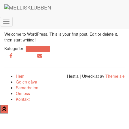
Hello world!
Publicerat av
admin
den
november 29, 2019
november 29, 2019
Slå
på/av
Welcome to WordPress. This is your first post. Edit or delete it,
navigering
then start writing!
Kategorier:
Uncategorized
Hem
Hestia | Utvecklat av
ThemeIsle
Ge en gåva
Samarbeten
Om oss
Kontakt